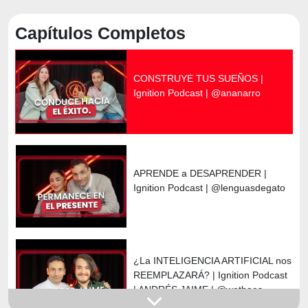
Capítulos Completos
CONSTRUYE TUS SUEÑOS |
Ignition Podcast | ‪‪‪@ananarro‬
APRENDE a DESAPRENDER |
Ignition Podcast | @lenguasdegato‬
¿La INTELIGENCIA ARTIFICIAL nos
REEMPLAZARÁ? | Ignition Podcast
| ANDRÉS JAIME‬ | @wetbaes‬